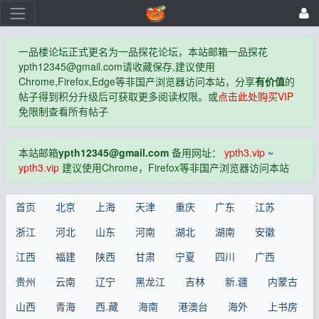
一品楼论坛正式更名为一品探花论坛，本站邮箱一品探花
ypth12345@gmail.com
请收藏保存,建议使用
Chrome,Firefox,Edge等非国产浏览器访问本站，分享
有价值
的
帖子得到积分升级后可获取更多阅读权限。或
点击此处购买VIP
免限制查看所有帖子
本站邮箱
ypth12345@gmail.com
备用网址：
ypth3.vip
~
ypth3.vip
建议使用Chrome，Firefox等非国产浏览器访问本站
首页
北京
上海
天津
重庆
广东
江苏
浙江
河北
山东
河南
湖北
湖南
安徽
江西
福建
陕西
甘肃
宁夏
四川
广西
贵州
云南
辽宁
黑龙江
吉林
新.疆
内蒙古
山西
青海
西.藏
海南
港澳台
海外
上书房