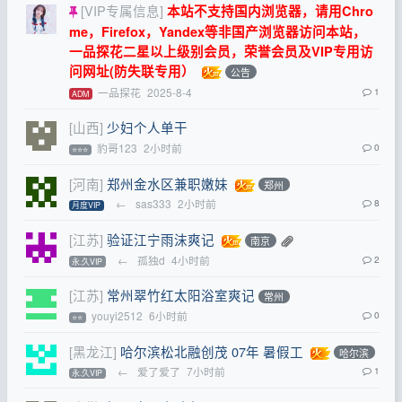
[VIP专属信息]
本站不支持国内浏览器，请用Chro
me，Firefox，Yandex等非国产浏览器访问本站，
一品探花二星以上级别会员，荣誉会员及VIP专用访
问网址(防失联专用）
公告
一品探花
2025-8-4
1
ADM
[山西]
少妇个人单干
豹哥123
2小时前
0
⭐⭐⭐
[河南]
郑州金水区兼职嫩妹
郑州
←
sas333
2小时前
8
月度VIP
[江苏]
验证江宁雨沫爽记
南京
←
孤独d
4小时前
2
永.久VIP
[江苏]
常州翠竹红太阳浴室爽记
常州
youyi2512
6小时前
0
⭐⭐
[黑龙江]
哈尔滨松北融创茂 07年 暑假工
哈尔滨
←
爱了爱了
7小时前
1
永.久VIP