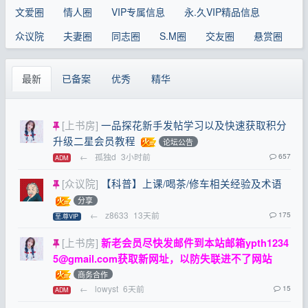
文爱圈
情人圈
VIP专属信息
永.久VIP精品信息
众议院
夫妻圈
同志圈
S.M圈
交友圈
悬赏圈
最新
已备案
优秀
精华
[上书房]
一品探花新手发帖学习以及快速获取积分
升级二星会员教程
论坛公告
←
孤独d
3小时前
657
ADM
[众议院]
【科普】上课/喝茶/修车相关经验及术语
分享
←
z8633
13天前
175
至.尊VIP
[上书房]
新老会员尽快发邮件到本站邮箱
ypth1234
5@gmail.com
获取新网址，以防失联进不了网站
商务合作
←
lowyst
6天前
15
ADM