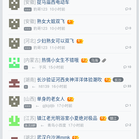
[安徽]
捉马庙西电动车
豹哥123
10小时前
0
⭐⭐⭐
[安徽]
熟女大姐双飞
豹哥123
10小时前
0
⭐⭐⭐
[河北]
少妇熟女可以双飞
豹哥123
11小时前
0
⭐⭐⭐
[内蒙古]
热情小女生不错哦
乌海
←
于风
15小时前
10
⭐
[湖南]
长沙验证河西夹神洋洋体验潮吹
长沙
←
htl139
16小时前
33
⭐
[山西]
单身的老女人
←
gjtcjdjb
17小时前
1
⭐⭐⭐
[江苏]
镇江老光明浴室小夏绝对极品
镇江
←
青鸟小百度
17小时前
2
永.久VIP
[湖北]
武汉白沙洲mmk